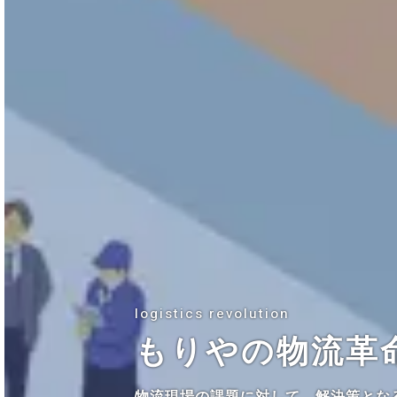
logistics revolution
Create your impression
もりやの物流革
情報をカタチに
物流現場の課題に対して、解決策とな
わたしたちは、包装・物流・環境を主