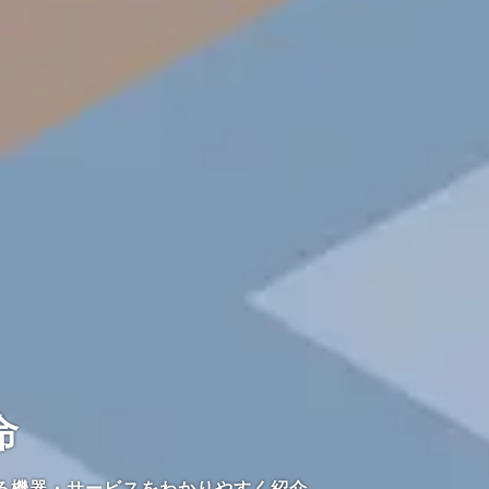
命
る機器・サービスをわかりやすく紹介。
にした、お客様の抱える課題を