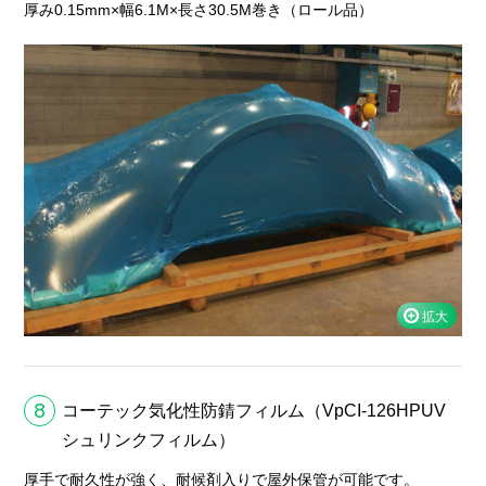
厚み0.15mm×幅6.1M×長さ30.5M巻き（ロール品）
8
コーテック気化性防錆フィルム（VpCI-126HPUV
シュリンクフィルム）
厚手で耐久性が強く、耐候剤入りで屋外保管が可能です。