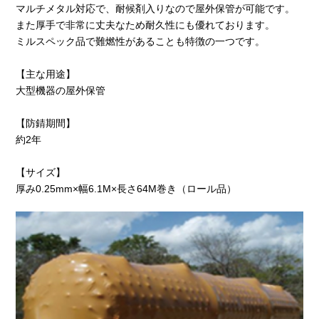
マルチメタル対応で、耐候剤入りなので屋外保管が可能です。
また厚手で非常に丈夫なため耐久性にも優れております。
ミルスペック品で難燃性があることも特徴の一つです。
【主な用途】
大型機器の屋外保管
【防錆期間】
約2年
【サイズ】
厚み0.25mm×幅6.1M×長さ64M巻き（ロール品）