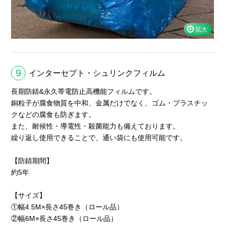
9
インターセプト・シュリンクフィルム
長期防錆&永久帯電防止高機能フィルムです。
銅粒子が腐食物質を中和、金属だけでなく、ゴム・プラスチッ
クなどの腐食も防ぎます。
また、耐候性・導電性・殺菌能力も備えております。
繰り返し使用できることで、通い袋にも使用可能です。
【防錆期間】
約5年
【サイズ】
①幅4.5M×長さ45巻き（ロール品）
②幅6M×長さ45巻き（ロール品）