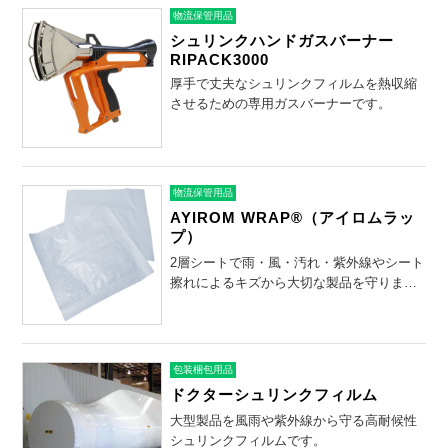
物流保管用品
シュリンクハンドガスバーナー
RIPACK3000
厚手で丈夫なシュリンクフィルムを熱収縮
させるための専用ガスバーナーです。
物流保管用品
AYIROM WRAP®（アイロムラッ
プ）
2層シートで雨・風・汚れ・紫外線やシート
擦れによるキズから大切な製品を守りま
す。
包装梱包用品
ドクターシュリンクフィルム
大型製品を風雨や紫外線から守る高耐候性
シュリンクフィルムです。