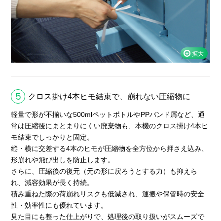
5
クロス掛け4本ヒモ結束で、崩れない圧縮物に
軽量で形が不揃いな500mlペットボトルやPPバンド屑など、通
常は圧縮後にまとまりにくい廃棄物も、本機のクロス掛け4本ヒ
モ結束でしっかりと固定。
縦・横に交差する4本のヒモが圧縮物を全方位から押さえ込み、
形崩れや飛び出しを防止します。
さらに、圧縮後の復元（元の形に戻ろうとする力）も抑えら
れ、減容効果が長く持続。
積み重ねた際の荷崩れリスクも低減され、運搬や保管時の安全
性・効率性にも優れています。
見た目にも整った仕上がりで、処理後の取り扱いがスムーズで