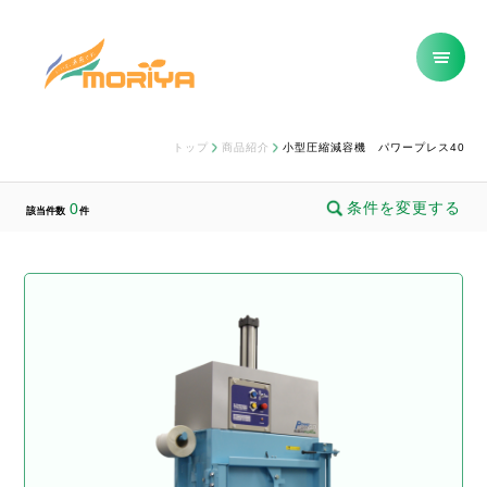
トップ
商品紹介
小型圧縮減容機 パワープレス40
条件を変更する
0
該当件数
件