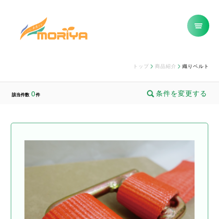
トップ
商品紹介
織りベルト
条件を変更する
0
該当件数
件