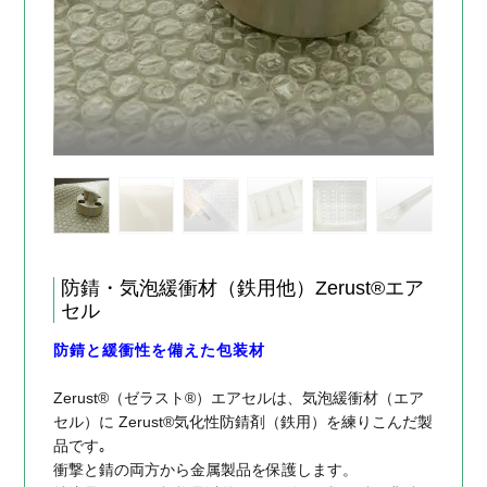
防錆・気泡緩衝材（鉄用他）Zerust®エア
セル
防錆と緩衝性を備えた包装材
Zerust®（ゼラスト®）エアセルは、気泡緩衝材（エア
セル）に Zerust®気化性防錆剤（鉄用）を練りこんだ製
品です｡
衝撃と錆の両方から金属製品を保護します。