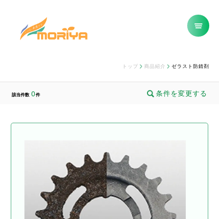
トップ
商品紹介
ゼラスト防錆剤
条件を変更する
0
該当件数
件