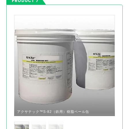
PRODUCT 7
アクサテック™S-82（鉄用）樹脂ペール缶