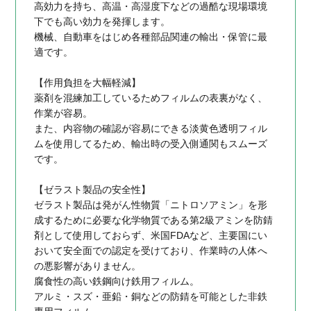
高効力を持ち、高温・高湿度下などの過酷な現場環境
下でも高い効力を発揮します。
機械、自動車をはじめ各種部品関連の輸出・保管に最
適です。
【作用負担を大幅軽減】
薬剤を混練加工しているためフィルムの表裏がなく、
作業が容易。
また、内容物の確認が容易にできる淡黄色透明フィル
ムを使用してるため、輸出時の受入側通関もスムーズ
です。
【ゼラスト製品の安全性】
ゼラスト製品は発がん性物質「ニトロソアミン」を形
成するために必要な化学物質である第2級アミンを防錆
剤として使用しておらず、米国FDAなど、主要国にい
おいて安全面での認定を受けており、作業時の人体へ
の悪影響がありません。
腐食性の高い鉄鋼向け鉄用フィルム。
アルミ・スズ・亜鉛・銅などの防錆を可能とした非鉄