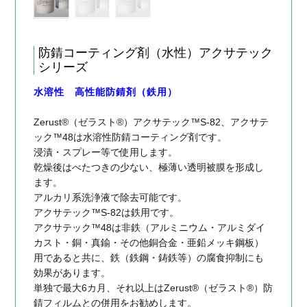
防錆コーティング剤（水性）アクサテック
シリーズ
水溶性 高性能防錆剤（鉄用）
Zerust®（ゼラスト®）アクサテック™S-82、アクサテ
ック™48は水溶性防錆コーティング剤です。
浸漬・スプレー等で使用します。
乾燥後はべたつきの少ない、極薄い透明被膜を形成し
ます。
アルカリ系洗浄液で除去可能です。
アクサテック™S-82は鉄用です。
アクサテック™48は非鉄（アルミニウム・アルミダイ
カスト・銅・真鍮・その他銅合金・亜鉛メッキ鋼板）
用であると共に、鉄（鉄鋼・鋳鉄等）の腐食抑制にも
効果があります。
単独で最大6カ月、それ以上はZerust®（ゼラスト®）防
錆フィルムとの併用をお勧めします。