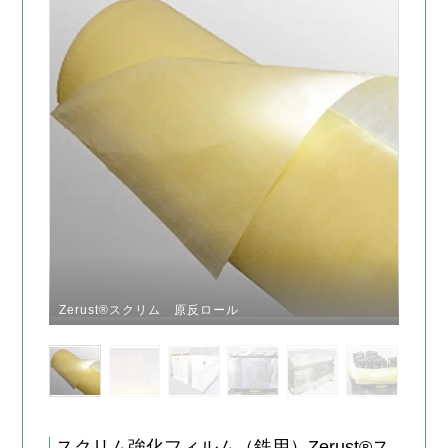
Zerust®スクリム 原反ロール
スクリム強化フィルム（鉄用）Zerust®ス