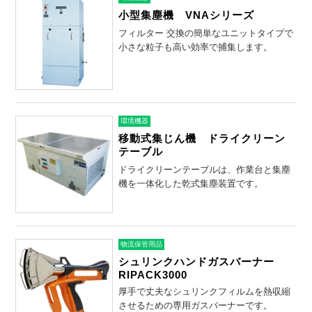
小型集塵機 VNAシリーズ
フィルター 交換の簡単なユニットタイプで
小さな粒子も高い効率で捕集します。
環境機器
移動式集じん機 ドライクリーン
テーブル
ドライクリーンテーブルは、作業台と集塵
機を一体化した乾式集塵装置です。
物流保管用品
シュリンクハンドガスバーナー
RIPACK3000
厚手で丈夫なシュリンクフィルムを熱収縮
させるための専用ガスバーナーです。