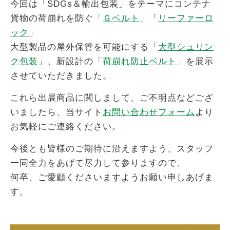
今回は「SDGs＆輸出包装」をテーマにコンテナ
貨物の荷崩れを防ぐ「
Ｇベルト
」「
リーファーロ
ック
」
大型製品の屋外保管を可能にする「
大型シュリン
ク包装
」、新設計の「
荷崩れ防止ベルト
」を展示
させていただきました。
これら出展商品に関しまして、ご不明点などござ
いましたら、当サイト
お問い合わせフォーム
より
お気軽にご連絡ください。
今後とも皆様のご期待に沿えますよう、スタッフ
一同全力をあげて尽力して参りますので、
何卒、ご愛顧くださいますようお願い申しあげま
す。