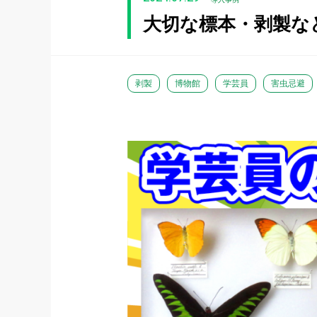
大切な標本・剥製な
剥製
博物館
学芸員
害虫忌避