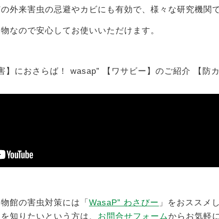
どの外来害虫の忌避やカビにも有効で、様々な研究機関
加物なので安心してお使いいただけます。
】におさらば！ wasap” 【ワサビー】のご紹介 【防
博物館の害虫対策には「
WasaP” わさびー
」をおススメ
容を知りたいという方は、
お問合せフォーム
からお気軽