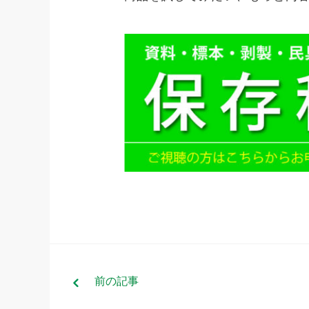
前
の記事