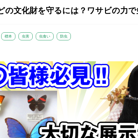
どの文化財を守るには？ワサビの力で
標本
虫害
虫食い
防虫