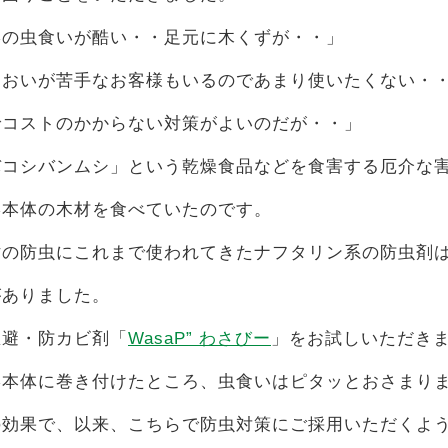
形の虫食いが酷い・・足元に木くずが・・」
においが苦手なお客様もいるのであまり使いたくない・
でコストのかからない対策がよいのだが・・」
バコシバンムシ」という乾燥食品などを食害する厄介な
形本体の木材を食べていたのです。
財の防虫にこれまで使われてきたナフタリン系の防虫剤
がありました。
忌避・防カビ剤「
WasaP” わさびー
」をお試しいただき
形本体に巻き付けたところ、虫食いはピタッとおさまり
の効果で、以来、こちらで防虫対策にご採用いただくよ