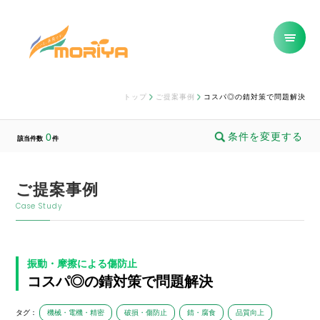
トップ
ご提案事例
コスパ◎の錆対策で問題解決
条件を変更する
0
該当件数
件
ご提案事例
Case Study
振動・摩擦による傷防止
コスパ◎の錆対策で問題解決
タグ：
機械・電機・精密
破損・傷防止
錆・腐食
品質向上