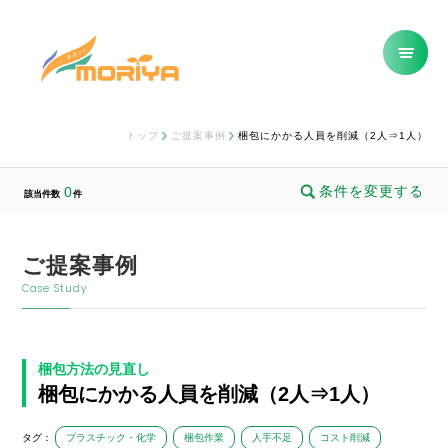
トップ
ご提案事例
梱包にかかる人員を削減（2人⇒1人）
条件を変更する
0
該当件数
件
ご提案事例
Case Study
梱包方法の見直し
梱包にかかる人員を削減（2人⇒1人）
タグ：
プラスチック・化学
梱包作業
人手不足
コスト削減