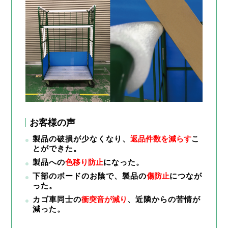
お客様の声
製品の破損が少なくなり、
返品件数を減らす
こ
とができた。
製品への
色移り防止
になった。
下部のボードのお陰で、製品の
傷防止
につなが
った。
カゴ車同士の
衝突音が減り
、近隣からの苦情が
減った。