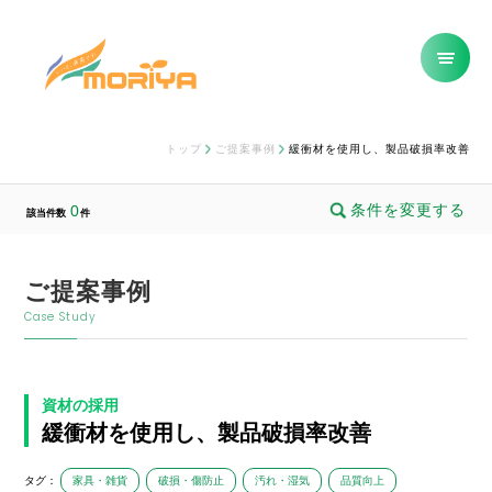
トップ
ご提案事例
緩衝材を使用し、製品破損率改善
条件を変更する
0
該当件数
件
ご提案事例
Case Study
資材の採用
緩衝材を使用し、製品破損率改善
タグ：
家具・雑貨
破損・傷防止
汚れ・湿気
品質向上