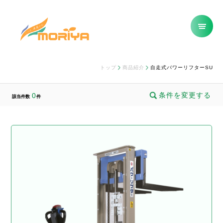
トップ
商品紹介
自走式パワーリフターSU
条件を変更する
0
該当件数
件