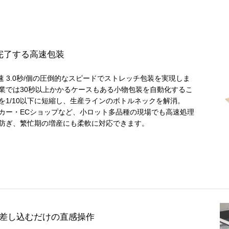
完了する高速包装
最速 3.0秒/個の圧倒的なスピードでストレッチ包装を実現しま
業では30秒以上かかるケースもある小物包装を自動化するこ
を1/10以下に短縮し、生産ラインのボトルネックを解消。
カー・ECショップなど、小ロット多品種の現場でも高速処理
防ぎ、繁忙期の増産にも柔軟に対応できます。
差し込むだけの直感操作