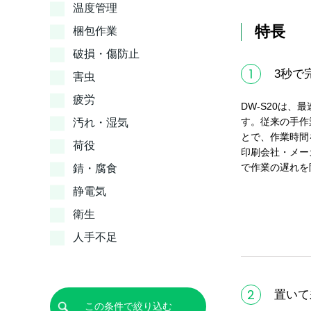
温度管理
特長
梱包作業
破損・傷防止
1
3秒で
害虫
疲労
DW-S20は、
す。従来の手作
汚れ・湿気
とで、作業時間
荷役
印刷会社・メー
で作業の遅れを
錆・腐食
静電気
衛生
人手不足
2
置いて