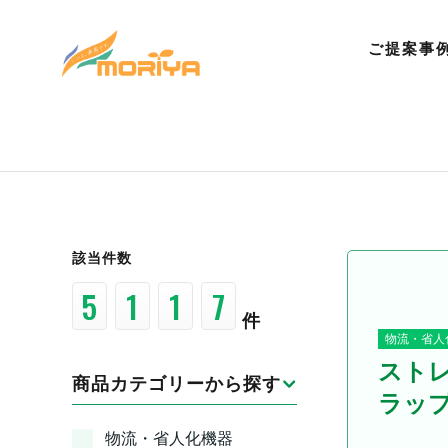
ご提案事
該当件数
1
8
3
9
件
物流・省人
スト
商品カテゴリーから探す
ラップ
物流・省人化機器