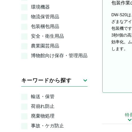
包装作業
環境機器
DW-S2
物流保管用品
ざまなアイ
包装梱包用品
包装機です
3秒/個の
安全・衛生用品
効率化。ム
農業園芸用品
します。
博物館向け保存・管理用品
キーワードから探す
輸送・保管
荷崩れ防止
特
廃棄物処理
事故・ケガ防止