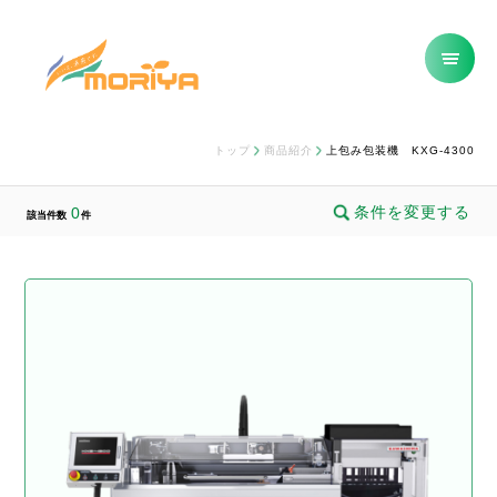
トップ
商品紹介
上包み包装機 KXG-4300
条件を変更する
0
該当件数
件