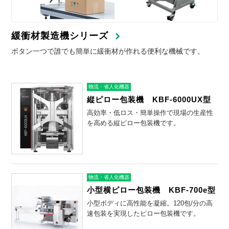
緩衝材製造機シリーズ
ボタン一つで誰でも簡単に緩衝材が作れる便利な機械です。
物流・省人化機器
縦ピロー包装機 KBF-6000UX型
高効率・低ロス・簡単操作で現場の生産性
を高める縦ピロー包装機です。
物流・省人化機器
小型横ピロー包装機 KBF-700e型
小型ボディに高性能を凝縮。120包/分の高
速包装を実現したピロー包装機です。