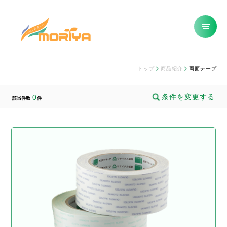
トップ
商品紹介
両面テープ
条件を変更する
0
該当件数
件