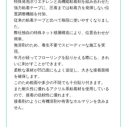
特殊発泡ポリエチレンと高機能粘着剤を組み合わせた
強力粘着テープに、圧着までは粘着力を発揮しない位
置調整機能を付加。
従来の粘着テープと比べて格段に使いやすくなりまし
た。
弊社独自の特殊ネット積層構造により、位置合わせが
簡単。
無溶剤のため、養生不要でスピーディーな施工を実
現。
年月が経ってフローリングを貼りかえる際にも、きれ
いに剥がすことができます。
柔軟な基材が凹凸面にもよく追従し、大きな接着面積
を確保します。
このため粗面や多少の不陸でも十分貼り付きます。
また耐久性に優れるアクリル系粘着材を使用している
ので、接着の信頼性に優れます。
接着剤のように有機溶剤や有害なホルマリンを含みま
せん。