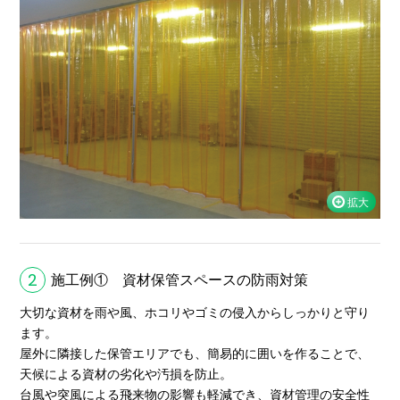
2
施工例① 資材保管スペースの防雨対策
大切な資材を雨や風、ホコリやゴミの侵入からしっかりと守り
ます。
屋外に隣接した保管エリアでも、簡易的に囲いを作ることで、
天候による資材の劣化や汚損を防止。
台風や突風による飛来物の影響も軽減でき、資材管理の安全性