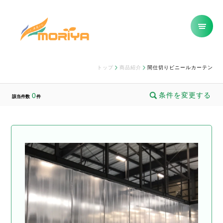
トップ
商品紹介
間仕切りビニールカーテン
条件を変更する
0
該当件数
件