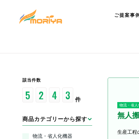
ご提案事
該当件数
3
4
3
4
件
物流・省人
無人搬
商品カテゴリーから探す
生産工程
物流・省人化機器