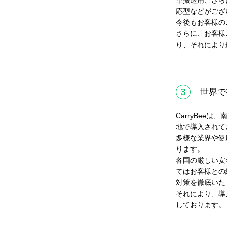
応型などがござ
今後もお客様の
さらに、お客様
り、それにより
物流自動化機器シリーズ
3
世界で
CarryBe
地で導入されて
多様な業界や使
会社名
必須
ります。
各国の厳しい安
てはお客様との
対策を徹底いた
氏
必須
それにより、導
しております。