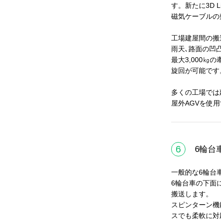
す。新たに3D 
磁気ケーブルの
工場建屋間の搬
雨天､路面の凹
最大3,000㎏
旋回が可能です
多くの工場では
屋外AGVを使
6
6輪台
一般的な6輪台
6輪台車の下面
搬送します。
スピンターン機
スでも柔軟に対