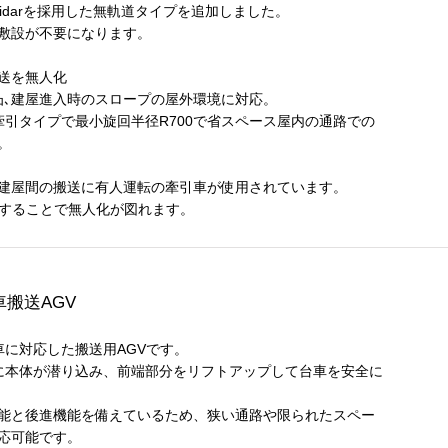
Lidarを採用した無軌道タイプを追加しました。
敷設が不要になります。
送を無人化
凸､建屋進入時のスロープの屋外環境に対応。
の牽引タイプで最小旋回半径R700で省スペース屋内の通路での
。
建屋間の搬送に有人運転の牽引車が使用されています。
用することで無人化が図れます。
車搬送AGV
車に対応した搬送用AGVです。
に本体が潜り込み、前端部分をリフトアップして台車を安全に
能と後進機能を備えているため、狭い通路や限られたスペー
応可能です。