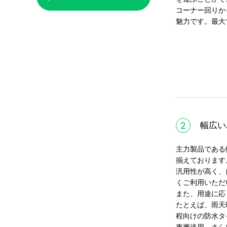
コーナー回りか
魅力です。最大
2
幅広い
主力製品である低
揃えております
汎用性が高く、
くご利用いただ
また、用途に応
たとえば、雨天
程向けの防水タ
車搬送用、さら