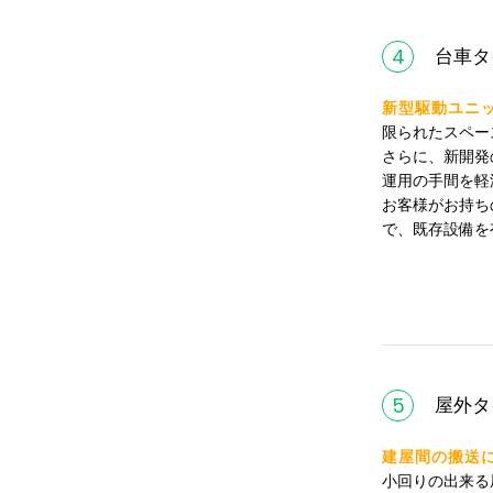
TEL
必須
4
台車タ
新型駆動ユニ
メールアドレス
必須
限られたスペー
さらに、新開発
運用の手間を軽
お客様がお持ち
で、既存設備を
5
屋外タ
建屋間の搬送
小回りの出来る