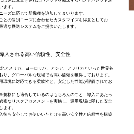
います。
ニーズに応じて新機種を追加してまいります。
ごとの個別ニーズに合わせたカスタマイズを得意としてお
最適な搬送システムをご提供いたします。
資料ダウンロードフォーム
導入される高い信頼性、安全性
eは、南北アメリカ、ヨーロッパ、アジア、アフリカといった世界各
おり、グローバルな現場でも高い信頼を獲得しております。
用環境に対応できる柔軟性と、安定した性能が評価されてお
全規格にも適合しているのはもちろんのこと、導入にあたっ
綿密なリスクアセスメントを実施し、運用現場に即した安全
します。
名
必須
入後も安心してお使いいただける高い安全性と信頼性を構築