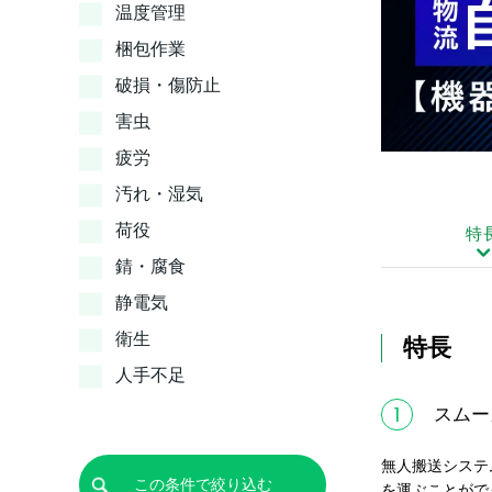
温度管理
梱包作業
破損・傷防止
害虫
疲労
汚れ・湿気
荷役
特
錆・腐食
静電気
衛生
特長
人手不足
1
スムー
無人搬送システム
を運ぶことがで