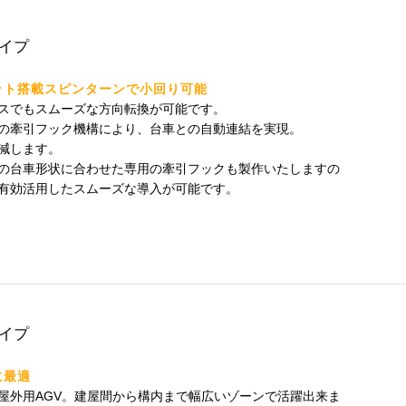
イプ
ット搭載スピンターンで小回り可能
スでもスムーズな方向転換が可能です。
の牽引フック機構により、台車との自動連結を実現。
減します。
の台車形状に合わせた専用の牽引フックも製作いたしますの
有効活用したスムーズな導入が可能です。
当社の
プライバシーポリシー
に同意の上、送信してください。
プライバシーポリシーに同意する
必須
イプ
に最適
屋外用AGV。建屋間から構内まで幅広いゾーンで活躍出来ま