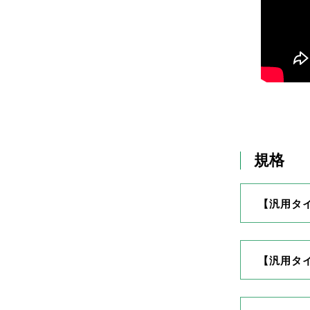
規格
【汎用タ
【汎用タ