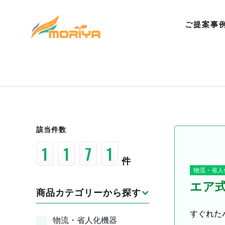
ご提案事
該当件数
5
4
7
4
件
物流・省人
エア
商品カテゴリーから探す
すぐれた
物流・省人化機器