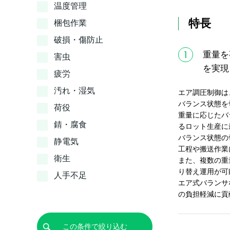
温度管理
特長
梱包作業
破損・傷防止
1
重量を
害虫
を実現
疲労
汚れ・湿気
エア調圧制御は
バランス状態を
荷役
重量に応じたバ
錆・腐食
るロット生産に
バランス状態の
静電気
工程や搬送作業
衛生
また、複数の重
り替え運用が可
人手不足
エア式バランサ
の負担軽減に貢