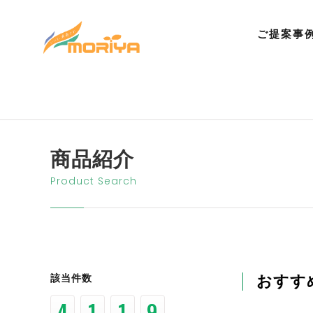
ご提案事
商品紹介
Product Search
該当件数
おすす
6
9
6
9