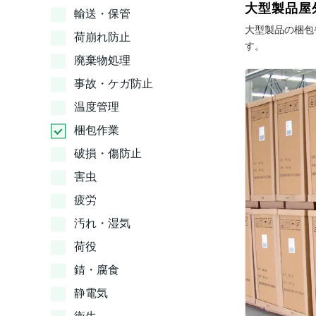
大型製品屋
輸送・保管
大型製品の梱包
荷崩れ防止
す。
廃棄物処理
事故・ケガ防止
温度管理
梱包作業
破損・傷防止
害虫
疲労
汚れ・湿気
荷役
錆・腐食
静電気