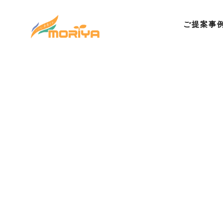
ご提案事
©