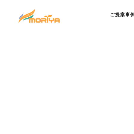
ご提案事
©