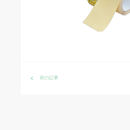
前
の記事