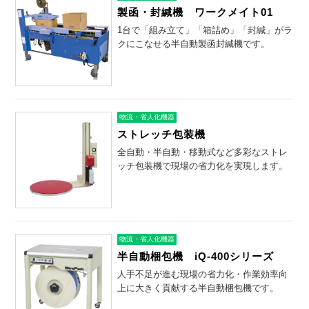
製函・封緘機 ワークメイト01
1台で「組み立て」「箱詰め」「封緘」がラ
クにこなせる半自動製函封緘機です。
物流・省人化機器
ストレッチ包装機
全自動・半自動・移動式など多彩なストレ
ッチ包装機で現場の省力化を実現します。
物流・省人化機器
半自動梱包機 iQ-400シリーズ
人手不足が進む現場の省力化・作業効率向
上に大きく貢献する半自動梱包機です。