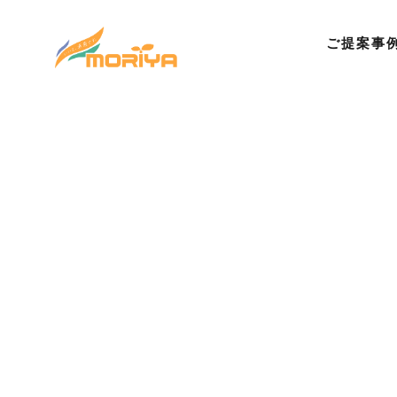
ご提案事
©