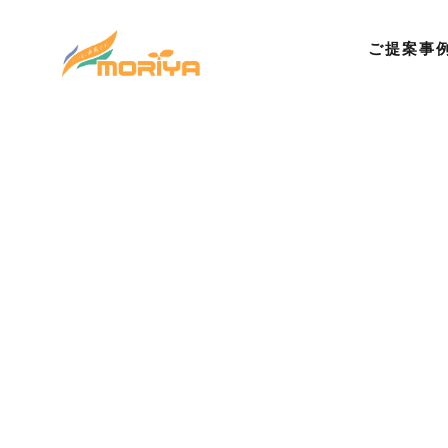
ご提案事
©