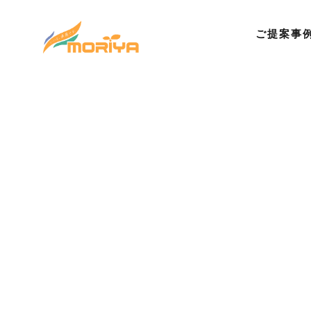
ご提案事
©