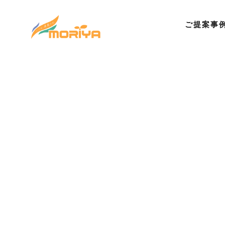
ご提案事
©