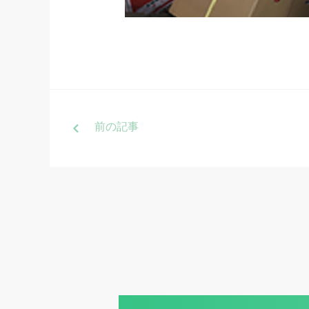
前
の記事