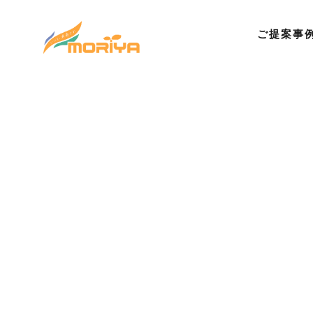
ご提案事
©