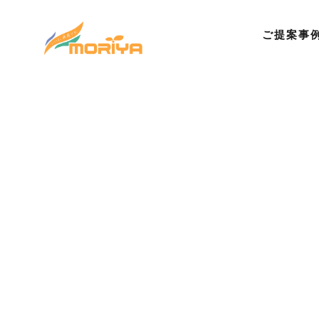
ご提案事
©