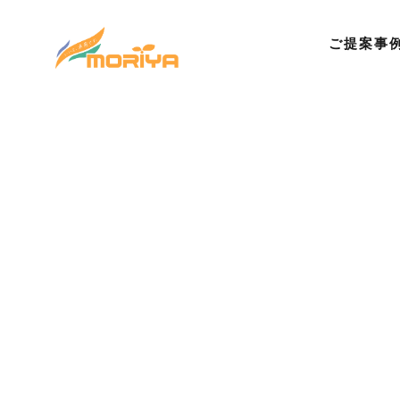
ご提案事
©