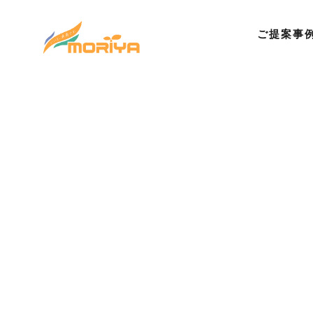
ご提案事
©