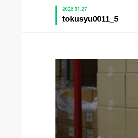
2026.01.27
tokusyu0011_5