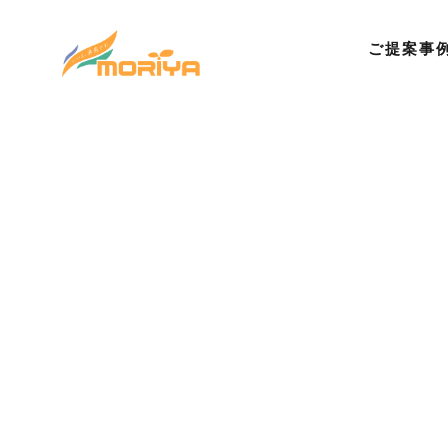
ご提案事
©