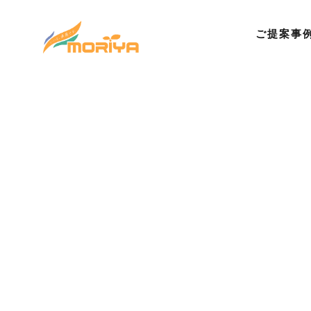
ご提案事
©