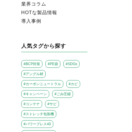
業界コラム
HOTな製品情報
導入事例
人気タグから探す
#BCP対策
#PE袋
#SDGs
#アングル材
#カーボンニュートラル
#カビ
#キャンペーン
#ごみ圧縮
#コンテナ
#サビ
#ストレッチ包装機
#パワープレス40