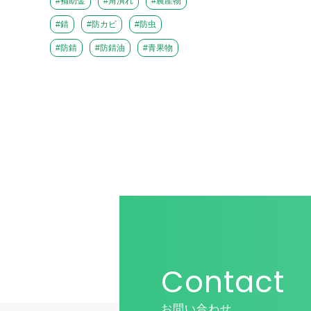
#補助金
#角潰れ
#農産物
#錆
#防カビ
#防虫
#防錆
#防錆油
#青果物
Contact
お問い合わせ