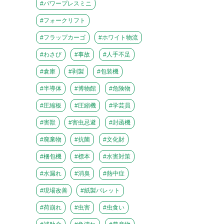
#パワープレスミニ
#フォークリフト
#フラップカーゴ
#ホワイト物流
#わさび
#事故
#人手不足
#倉庫
#剥製
#包装機
#半導体
#博物館
#危険物
#圧縮板
#圧縮機
#学芸員
#害獣
#害虫忌避
#封函機
#廃棄物
#抗菌
#文化財
#梱包機
#標本
#水害対策
#水漏れ
#消臭
#熱中症
#現場改善
#紙製パレット
#荷崩れ
#虫害
#虫食い