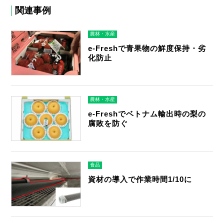
関連事例
農林・水産
e-Freshで青果物の鮮度保持・劣
化防止
農林・水産
e-Freshでベトナム輸出時の梨の
腐敗を防ぐ
食品
資材の導入で作業時間1/10に