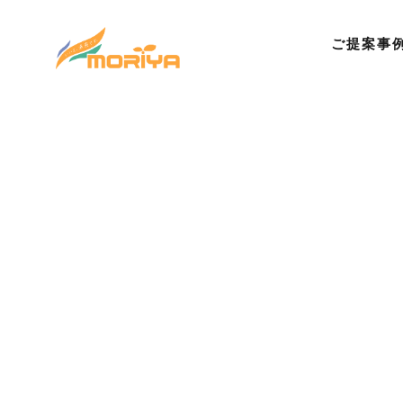
ご提案事
©