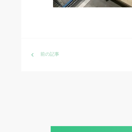
前
の記事