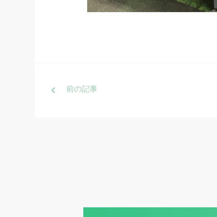
前
の記事