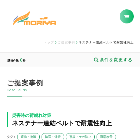
トップ
ご提案事例
ネステナー連結ベルトで耐震性向上
条件を変更する
0
該当件数
件
ご提案事例
Case Study
災害時の荷崩れ対策
ネステナー連結ベルトで耐震性向上
タグ：
運輸・物流
輸送・保管
事故・ケガ防止
職場改善