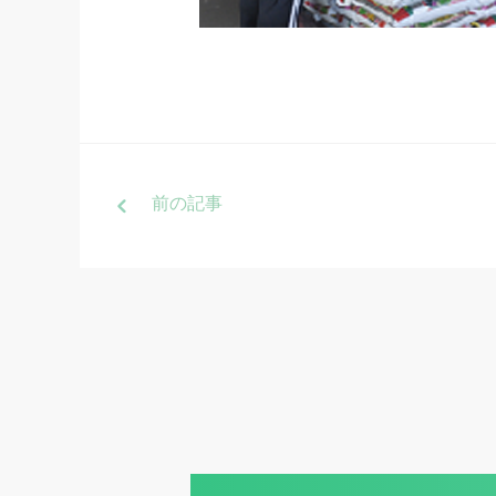
前
の記事