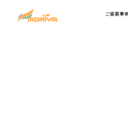
ご提案事
©