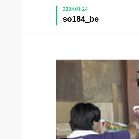
2024.01.24
so184_be