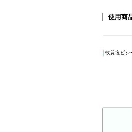
使用商
軟質塩ビシ