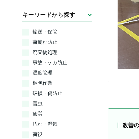
キーワードから探す
輸送・保管
荷崩れ防止
廃棄物処理
事故・ケガ防止
温度管理
梱包作業
破損・傷防止
害虫
疲労
汚れ・湿気
改善
荷役