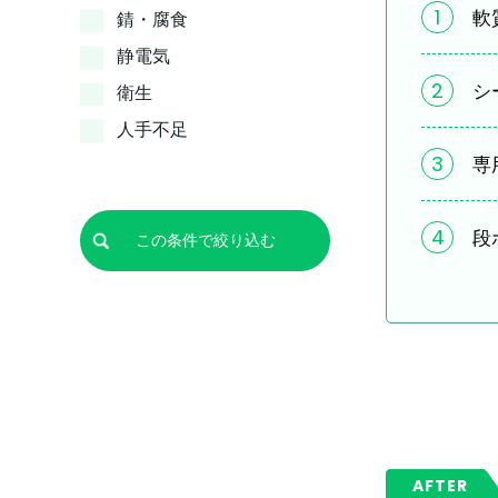
1
軟
錆・腐食
静電気
2
シ
衛生
人手不足
3
専
4
段
AFTER