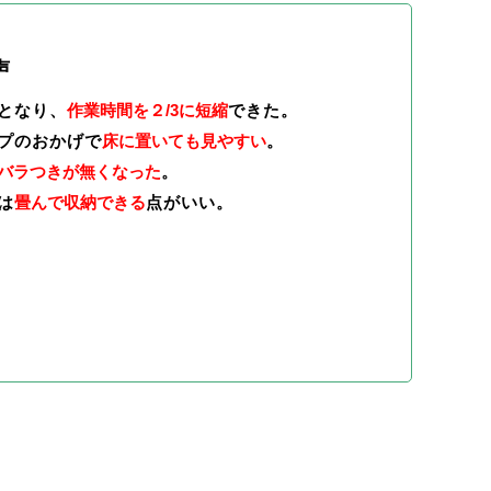
声
となり、
作業時間を２/3に短縮
できた。
プのおかげで
床に置いても見やすい
。
バラつきが無くなった
。
は
畳んで収納できる
点がいい。