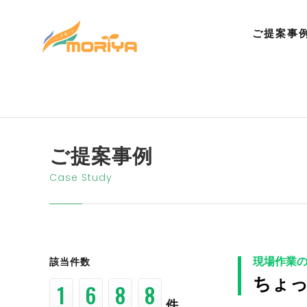
ご提案事
ご提案事例
Case Study
現場作業
該当件数
ちょ
3
8
2
1
件