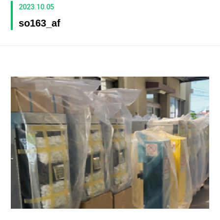
2023.10.05
so163_af