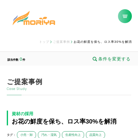
トップ
ご提案事例
お花の鮮度を保ち、ロス率30%を解消
条件を変更する
0
該当件数
件
ご提案事例
Case Study
資材の採用
お花の鮮度を保ち、ロス率30%を解消
タグ：
小売・卸
汚れ・湿気
生産性向上
品質向上