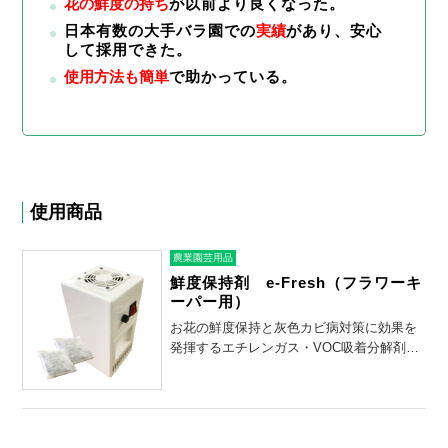
花の鮮度の持ち
が以前より良くなった。
日本有数の大手バラ園での
実績
があり、安心
して採用できた。
使用方法も簡単
で助かっている。
使用商品
農業園芸用品
鮮度保持剤 e-Fresh（フラワーキ
ーパー用）
お花の鮮度保持と灰色カビ病対策に効果を
発揮するエチレンガス・VOC吸着分解剤で
す。