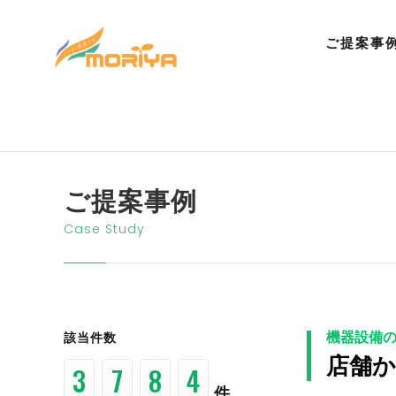
ご提案事
ご提案事例
Case Study
機器設備
該当件数
店舗
1
2
3
1
件