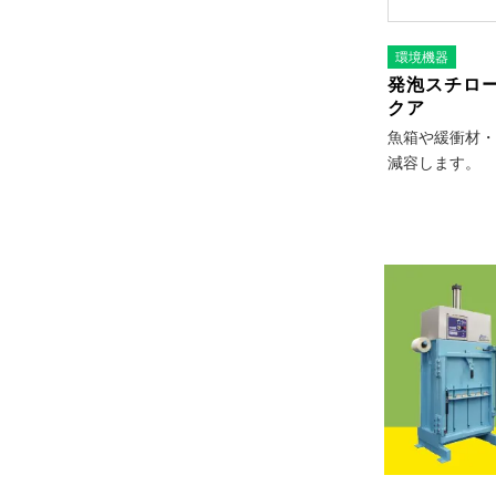
環境機器
発泡スチロ
クア
魚箱や緩衝材・
減容します。