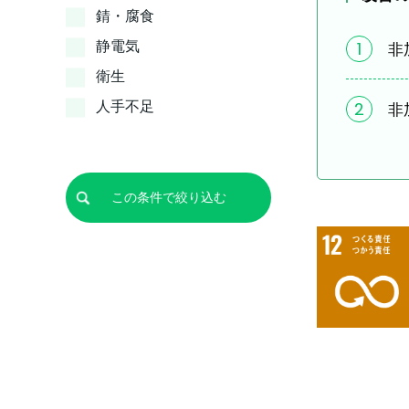
錆・腐食
1
静電気
非
衛生
2
人手不足
非