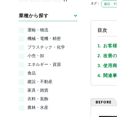
タグ：
建設・不
業種から探す
運輸・物流
目次
機械・電機・精密
1. お客
プラスチック・化学
2. 改善
小売・卸
エネルギー・資源
3. 使用
食品
4. 関連
建設・不動産
家具・雑貨
衣料・装飾
BEFORE
農林・水産