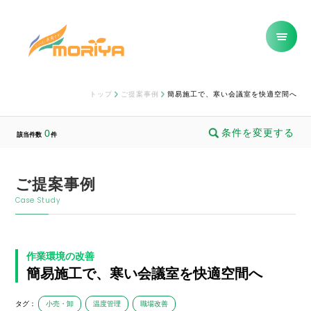
トップ
ご提案事例
簡易施工で、寒い会議室を快適空間へ
条件を変更する
0
該当件数
件
ご提案事例
Case Study
作業環境の改善
簡易施工で、寒い会議室を快適空間へ
タグ：
小売・卸
温度管理
職場改善