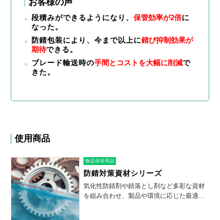
お客様の声
段積みができるようになり、
保管効率が2倍
に
なった。
防錆包装により、今まで以上に
錆び抑制効果が
期待
できる。
ブレード輸送時の
手間とコストを大幅に削減
で
きた。
使用商品
物流保管用品
防錆対策資材シリーズ
気化性防錆剤や錆落とし剤など多彩な資材
を組み合わせ、製品や環境に応じた最適な
防錆対策を実現します。