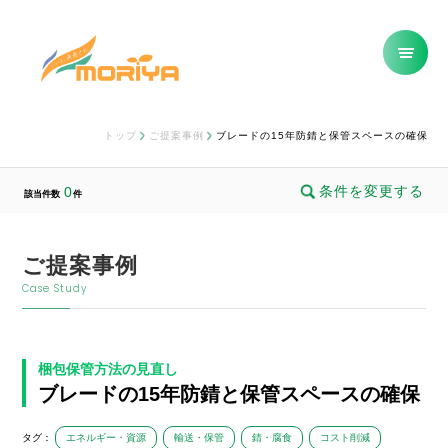
トップ
ご提案事例
ブレードの15年防錆と保管スペースの確保
条件を変更する
0
該当件数
件
ご提案事例
Case Study
梱包保管方法の見直し
ブレードの15年防錆と保管スペースの確保
タグ：
エネルギー・資源
輸送・保管
錆・腐食
コスト削減