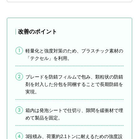
改善のポイント
1
軽量化と強度対策のため、プラスチック素材の
「テクセル」を利用。
2
ブレードを防錆フィルムで包み、顆粒状の防錆
剤を封入した分包を同梱することで長期防錆を
実現。
3
箱内は発泡シートで仕切り、隙間を緩衝材で埋
めて製品を固定。
4
3段積み、荷重約2.1トンに耐えるための強度設