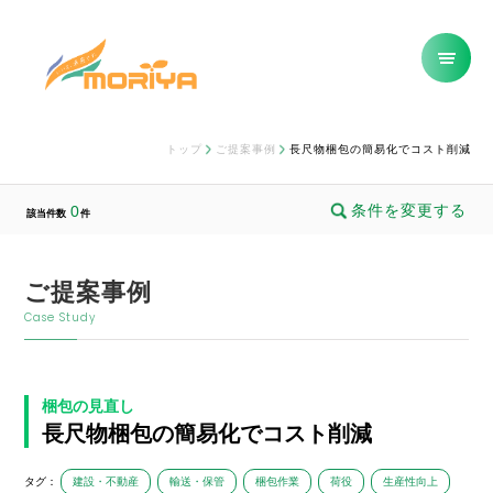
トップ
ご提案事例
長尺物梱包の簡易化でコスト削減
条件を変更する
0
該当件数
件
ご提案事例
Case Study
梱包の見直し
長尺物梱包の簡易化でコスト削減
タグ：
建設・不動産
輸送・保管
梱包作業
荷役
生産性向上