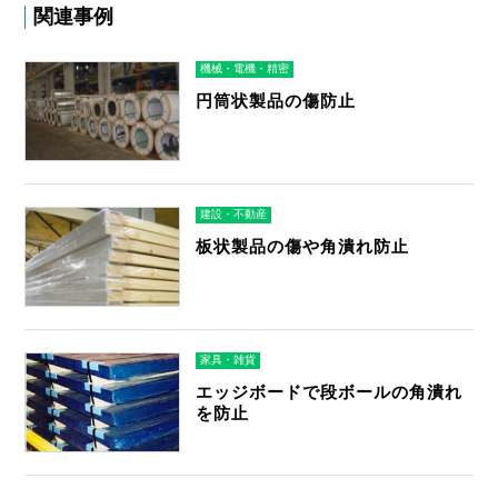
関連事例
機械・電機・精密
円筒状製品の傷防止
建設・不動産
板状製品の傷や角潰れ防止
家具・雑貨
エッジボードで段ボールの角潰れ
を防止