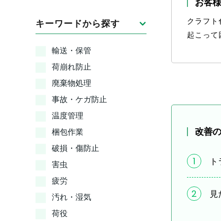
お客
クラフト
キーワードから探す
起こって
輸送・保管
荷崩れ防止
廃棄物処理
事故・ケガ防止
温度管理
改善
梱包作業
破損・傷防止
1
ト
害虫
疲労
2
見
汚れ・湿気
荷役