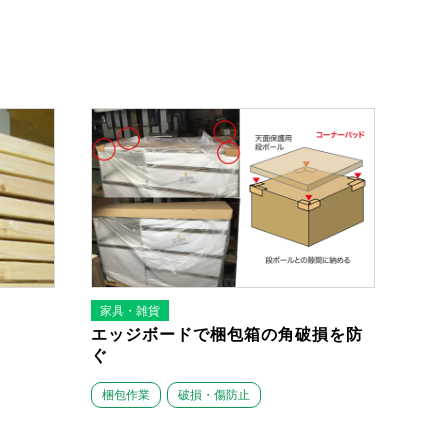
家具・雑貨
エッジボードで梱包箱の角破損を防
ぐ
梱包作業
破損・傷防止