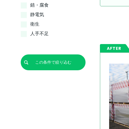
錆・腐食
静電気
衛生
人手不足
AFTER