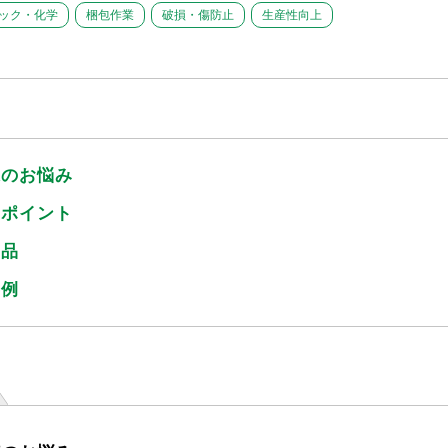
ック・化学
梱包作業
破損・傷防止
生産性向上
様のお悩み
のポイント
商品
事例