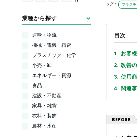
タグ：
プラスチ
業種から探す
運輸・物流
目次
機械・電機・精密
1. お客
プラスチック・化学
2. 改善
小売・卸
エネルギー・資源
3. 使用
食品
4. 関連
建設・不動産
家具・雑貨
衣料・装飾
BEFORE
農林・水産