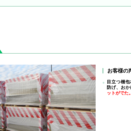
お客様の
目立つ梱包
防げ、おか
ットがでた