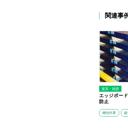
関連事
家具・雑貨
エッジボー
防止
梱包作業
破