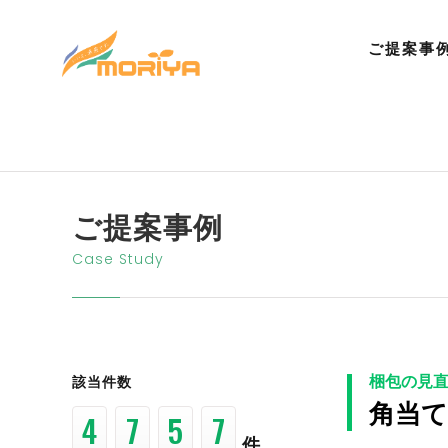
ご提案事
ご提案事例
Case Study
梱包の見
該当件数
角当
2
9
1
5
件