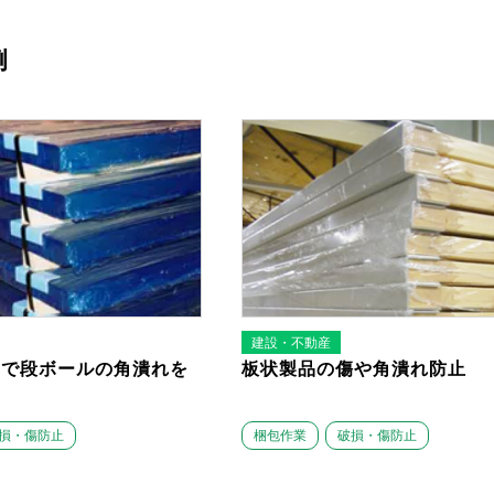
例
建設・不動産
ドで段ボールの角潰れを
板状製品の傷や角潰れ防止
損・傷防止
梱包作業
破損・傷防止