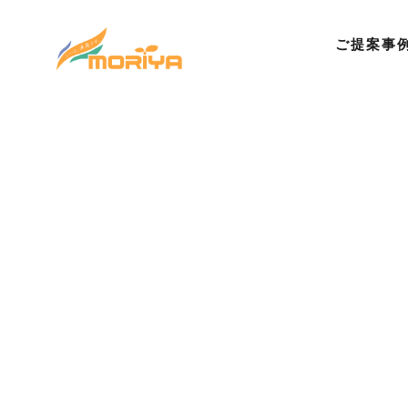
ご提案事
©