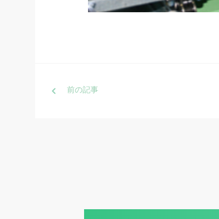
前
の記事