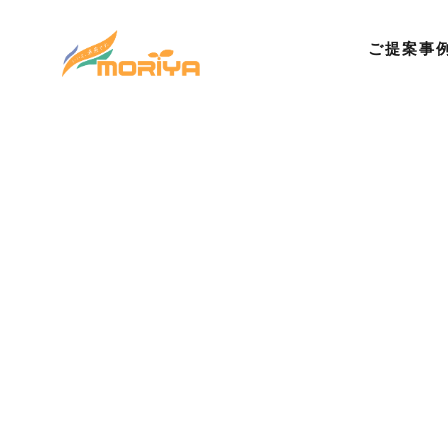
ご提案事
©