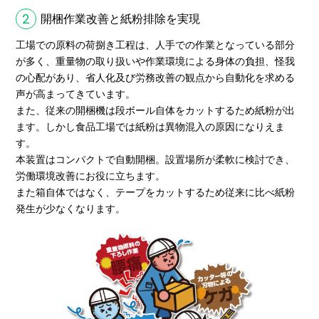
2
開梱作業改善と紙粉排除を実現
工場での原料の荷捌き工程は、人手での作業となっている部分
が多く、重量物の取り扱いや作業環境による身体の負担、怪我
の心配があり、省人化及び労務改善の観点から自動化を求める
声が高まってきています。
また、従来の開梱機は段ボール自体をカットするため紙粉が出
ます。しかし食品工場では紙粉は異物混入の原因になりえま
す。
本装置はコンパクトで自動開梱。設置場所が柔軟に検討でき、
労働環境改善にお役に立ちます。
また箱自体ではなく、テープをカットするため従来に比べ紙粉
発生が少なくなります。