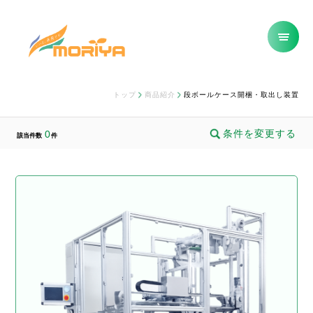
トップ
商品紹介
段ボールケース開梱・取出し装置
条件を変更する
0
該当件数
件