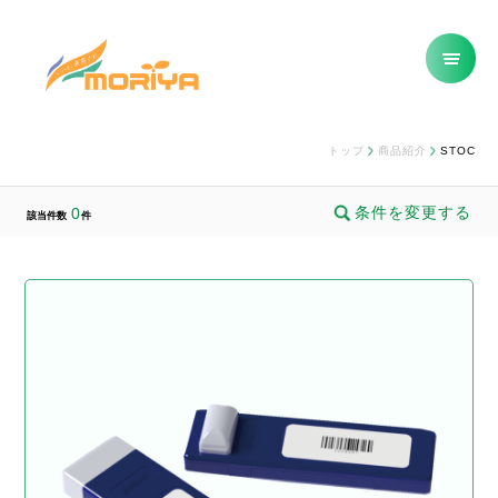
トップ
商品紹介
STOC
条件を変更する
0
該当件数
件